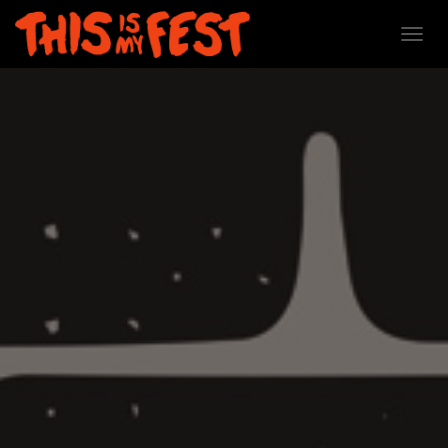
D
É
P
L
I
E
R
L
A
N
A
V
I
G
A
T
I
O
N